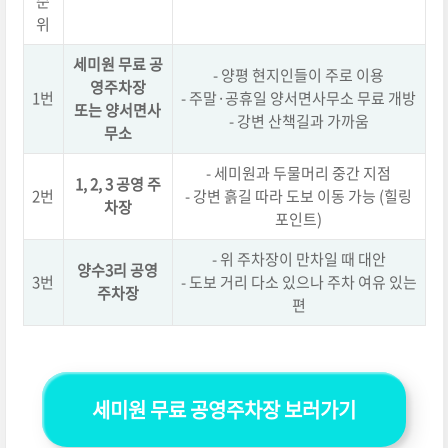
순
위
세미원 무료 공
- 양평 현지인들이 주로 이용
영주차장
1번
- 주말·공휴일 양서면사무소 무료 개방
또는
양서면사
- 강변 산책길과 가까움
무소
- 세미원과 두물머리 중간 지점
1, 2, 3 공영 주
2번
- 강변 흙길 따라 도보 이동 가능 (힐링
차장
포인트)
- 위 주차장이 만차일 때 대안
양수3리 공영
3번
- 도보 거리 다소 있으나 주차 여유 있는
주차장
편
세미원 무료 공영주차장 보러가기