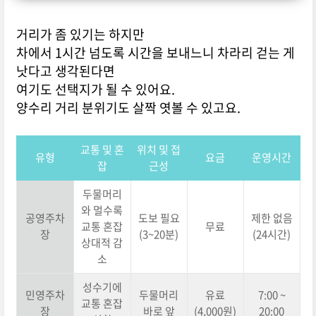
거리가 좀 있기는 하지만
차에서 1시간 넘도록 시간을 보내느니 차라리 걷는 게
낫다고 생각된다면
여기도 선택지가 될 수 있어요.
양수리 거리 분위기도 살짝 엿볼 수 있고요.
교통 및 혼
위치 및 접
유형
요금
운영시간
잡
근성
두물머리
와 멀수록
공영주차
도보 필요
제한 없음
교통 혼잡
무료
장
(3~20분)
(24시간)
상대적 감
소
성수기에
민영주차
두물머리
유료
7:00 ~
교통 혼잡
장
바로 앞
(4,000원)
20:00