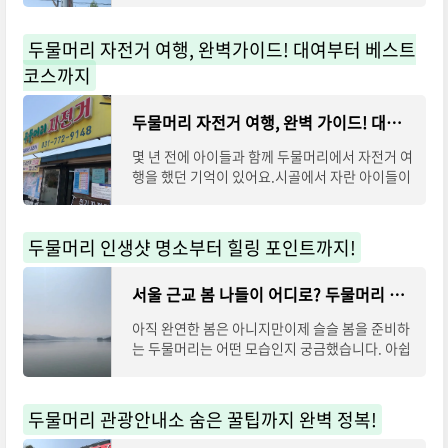
포되어 있는 편이에요. 세미원과 두물머리
두물머리 자전거 여행, 완벽가이드! 대여부터 베스트
코스까지
두물머리 자전거 여행, 완벽 가이드! 대여부터 베스트 코스까지
몇 년 전에 아이들과 함께 두물머리에서 자전거 여
행을 했던 기억이 있어요.시골에서 자란 아이들이
지만드넓은 강을 바라보며 달리는 건 또 다른 즐거
움이었어요. 오랜만에 두물머리를 다시
두물머리 인생샷 명소부터 힐링 포인트까지!
서울 근교 봄 나들이 어디로? 두물머리 인생샷 명소부터 힐링 포인트까지!
아직 완연한 봄은 아니지만이제 슬슬 봄을 준비하
는 두물머리는 어떤 모습인지 궁금했습니다. 아쉽
게도 초록초록한 모습은 보이지 않았지만유유히
흐르는 강물이 주는 넉넉함과 여유로움은
두물머리 관광안내소 숨은 꿀팁까지 완벽 정복!